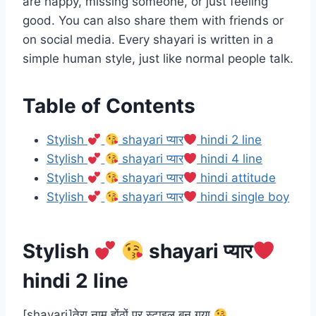
are happy, missing someone, or just feeling
good. You can also share them with friends or
on social media. Every shayari is written in a
simple human style, just like normal people talk.
Table of Contents
Stylish
shayari प्यार
hindi 2 line
Stylish
shayari प्यार
hindi 4 line
Stylish
shayari प्यार
hindi attitude
Stylish
shayari प्यार
hindi single boy
Stylish
shayari प्यार
hindi 2 line
[shayari]तेरा नाम होंठों पर स्टाइल बन गया