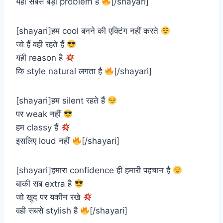
यहीं सबसे बड़ी problem है
[/shayari]
[shayari]हम cool बनने की एक्टिंग नहीं करते
जो हैं वही रहते हैं
यही reason है
कि style natural लगता है
[/shayari]
[shayari]हम silent रहते हैं
पर weak नहीं
हम classy हैं
इसलिए loud नहीं
[/shayari]
[shayari]हमारा confidence ही हमारी पहचान है
बाकी सब extra है
जो खुद पर यकीन रखे
वही सबसे stylish है
[/shayari]