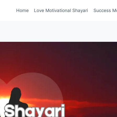
Home
Love Motivational Shayari
Success Mot