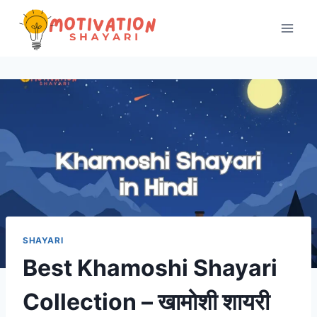
Skip
to
content
SHAYARI
Best Khamoshi Shayari
Collection – ​खामोशी शायरी