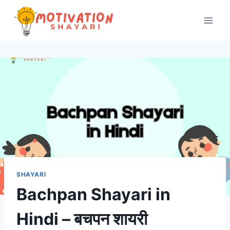
Skip
to
content
SHAYARI
Bachpan Shayari in
Hindi – बचपन शायरी