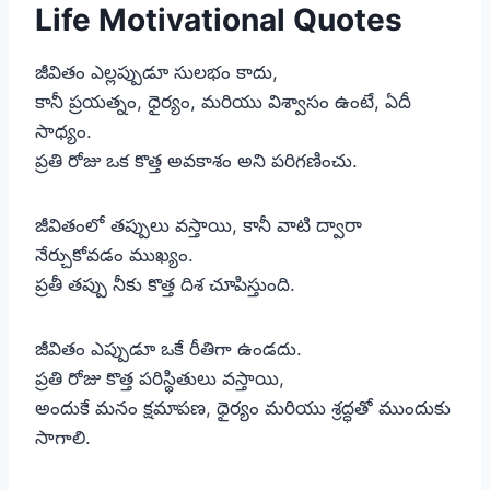
Life Motivational Quotes
జీవితం ఎల్లప్పుడూ సులభం కాదు,
కానీ ప్రయత్నం, ధైర్యం, మరియు విశ్వాసం ఉంటే, ఏదీ
సాధ్యం.
ప్రతి రోజు ఒక కొత్త అవకాశం అని పరిగణించు.
జీవితంలో తప్పులు వస్తాయి, కానీ వాటి ద్వారా
నేర్చుకోవడం ముఖ్యం.
ప్రతీ తప్పు నీకు కొత్త దిశ చూపిస్తుంది.
జీవితం ఎప్పుడూ ఒకే రీతిగా ఉండదు.
ప్రతి రోజు కొత్త పరిస్థితులు వస్తాయి,
అందుకే మనం క్షమాపణ, ధైర్యం మరియు శ్రద్ధతో ముందుకు
సాగాలి.