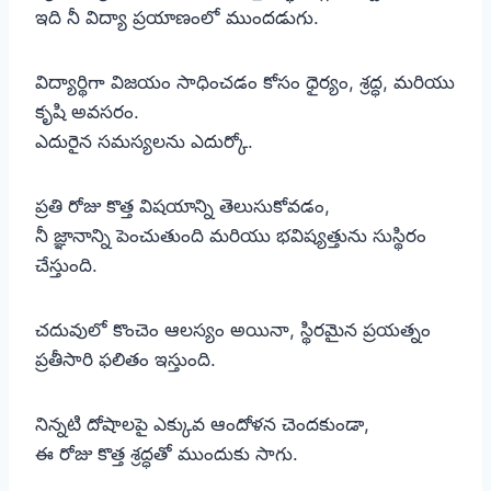
ఇది నీ విద్యా ప్రయాణంలో ముందడుగు.
విద్యార్థిగా విజయం సాధించడం కోసం ధైర్యం, శ్రద్ధ, మరియు
కృషి అవసరం.
ఎదురైన సమస్యలను ఎదుర్కో.
ప్రతి రోజు కొత్త విషయాన్ని తెలుసుకోవడం,
నీ జ్ఞానాన్ని పెంచుతుంది మరియు భవిష్యత్తును సుస్థిరం
చేస్తుంది.
చదువులో కొంచెం ఆలస్యం అయినా, స్థిరమైన ప్రయత్నం
ప్రతీసారి ఫలితం ఇస్తుంది.
నిన్నటి దోషాలపై ఎక్కువ ఆందోళన చెందకుండా,
ఈ రోజు కొత్త శ్రద్ధతో ముందుకు సాగు.