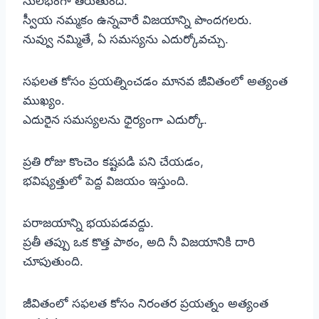
సులభంగా తీరుతుంది.
స్వీయ నమ్మకం ఉన్నవారే విజయాన్ని పొందగలరు.
నువ్వు నమ్మితే, ఏ సమస్యను ఎదుర్కోవచ్చు.
సఫలత కోసం ప్రయత్నించడం మానవ జీవితంలో అత్యంత
ముఖ్యం.
ఎదురైన సమస్యలను ధైర్యంగా ఎదుర్కో.
ప్రతి రోజు కొంచెం కష్టపడి పని చేయడం,
భవిష్యత్తులో పెద్ద విజయం ఇస్తుంది.
పరాజయాన్ని భయపడవద్దు.
ప్రతీ తప్పు ఒక కొత్త పాఠం, అది నీ విజయానికి దారి
చూపుతుంది.
జీవితంలో సఫలత కోసం నిరంతర ప్రయత్నం అత్యంత