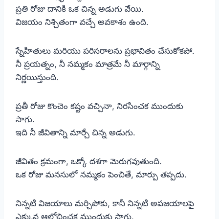
ప్రతి రోజు దానికి ఒక చిన్న అడుగు వేయి.
విజయం నిశ్చితంగా వచ్చే అవకాశం ఉంది.
స్నేహితులు మరియు పరిసరాలను ప్రభావితం చేసుకోకపో.
నీ ప్రయత్నం, నీ నమ్మకం మాత్రమే నీ మార్గాన్ని
నిర్ణయిస్తుంది.
ప్రతీ రోజు కొంచెం కష్టం వచ్చినా, నిరసించక ముందుకు
సాగు.
ఇది నీ జీవితాన్ని మార్చే చిన్న అడుగు.
జీవితం క్రమంగా, ఒక్కో దశగా మెరుగవుతుంది.
ఒక రోజు మనసులో నమ్మకం పెంచితే, మార్పు తప్పదు.
నిన్నటి విజయాలు మర్చిపోకు, కానీ నిన్నటి అపజయాలపై
ఎక్కువ ఆలోచించక ముందుకు సాగు.