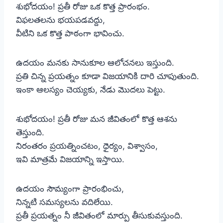
శుభోదయం! ప్రతీ రోజు ఒక కొత్త ప్రారంభం.
విఫలతలను భయపడవద్దు,
వీటిని ఒక కొత్త పాఠంగా భావించు.
ఉదయం మనకు సానుకూల ఆలోచనలు ఇస్తుంది.
ప్రతి చిన్న ప్రయత్నం కూడా విజయానికి దారి చూపుతుంది.
ఇంకా ఆలస్యం చెయ్యకు, నేడు మొదలు పెట్టు.
శుభోదయం! ప్రతీ రోజు మన జీవితంలో కొత్త ఆశను
తెస్తుంది.
నిరంతరం ప్రయత్నించటం, ధైర్యం, విశ్వాసం,
ఇవి మాత్రమే విజయాన్ని ఇస్తాయి.
ఉదయం సౌమ్యంగా ప్రారంభించు,
నిన్నటి సమస్యలను వదిలేయి.
ప్రతీ ప్రయత్నం నీ జీవితంలో మార్పు తీసుకువస్తుంది.