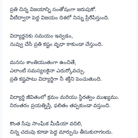
ప్రతి చిన్న విజయాన్ని సంతోషంగా జరుపుకో.
వీటిద్వారా పెద్ద విజయం దిశలో నిన్ను ప్రేరేపిస్తుంది.
విద్యార్జనకు సమయం ఇవ్వడం,
నువ్వు చేసే ప్రతి కష్టం వృధా కాకుండా చేస్తుంది.
మనసు శాంతియుతంగా ఉంచితే,
ఎలాంటి సమస్యలకైనా ఎదుర్కోవచ్చు.
ప్రతి కష్టపాటు విద్యార్థిగా నీ శక్తిని పెంచుతుంది.
విద్యార్ధి జీవితంలో క్రమం మరియు స్థిరత్వం ముఖ్యము.
నిరంతరం ప్రయత్నిస్తే, ఫలితం తప్పకుండా వస్తుంది.
కొంత సేపు సాంఘిక మీడియా వదిలి,
చిన్న చదువు కూడా పెద్ద మార్పును తీసుకురాగలదు.