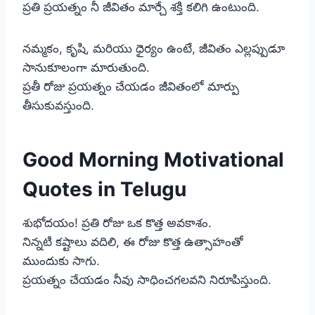
ప్రతి ప్రయత్నం నీ జీవితం మార్చే శక్తి కలిగి ఉంటుంది.
నమ్మకం, కృషి, మరియు ధైర్యం ఉంటే, జీవితం ఎల్లప్పుడూ
సానుకూలంగా మారుతుంది.
ప్రతీ రోజు ప్రయత్నం చేయడం జీవితంలో మార్పు
తీసుకువస్తుంది.
Good Morning Motivational
Quotes in Telugu
శుభోదయం! ప్రతి రోజు ఒక కొత్త అవకాశం.
నిన్నటి కష్టాలు వదిలి, ఈ రోజు కొత్త ఉత్సాహంతో
ముందుకు సాగు.
ప్రయత్నం చేయడం నీవు సాధించగలవని నిరూపిస్తుంది.