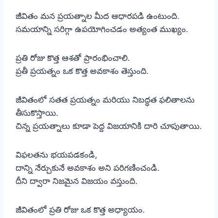
జీవితం మన ప్రయత్నాల మీద ఆధారపడి ఉంటుంది.
సమయాన్ని సరిగ్గా ఉపయోగించడం అత్యంత ముఖ్యం.
ప్రతి రోజు కొత్త ఆశతో ప్రారంభించాలి.
ప్రతీ ప్రయత్నం ఒక కొత్త అవకాశం తెస్తుంది.
జీవితంలో సతత ప్రయత్నం మరియు నిబద్ధత ఫలితాలను
తీసుకొస్తాయి.
చిన్న ప్రయత్నాలు కూడా పెద్ద విజయానికి దారి చూపుతాయి.
విఫలతను భయపడకండి,
దాన్ని నేర్చుకునే అవకాశం అని పరిగణించండి.
దీని ద్వారా నిజమైన విజయం వస్తుంది.
జీవితంలో ప్రతి రోజు ఒక కొత్త అధ్యాయం.