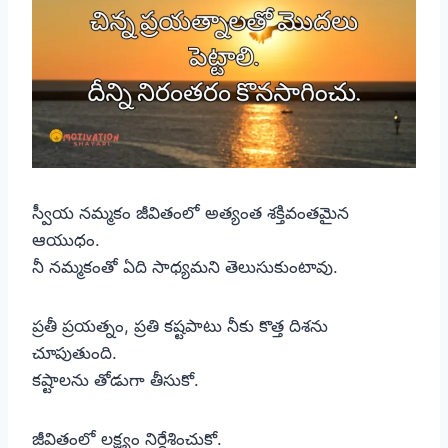
స్వీయ నమ్మకం జీవితంలో అత్యంత శక్తివంతమైన
ఆయుధం.
నీ నమ్మకంతో ఏది సాధ్యమని తెలుసుకుంటావు.
ప్రతీ ప్రయత్నం, ప్రతి కష్టపాటు నీకు కొత్త దిశను
చూపుతుంది.
కష్టాలను తోడుగా తీసుకో.
జీవితంలో లక్ష్యం నిర్దేశించుకో.