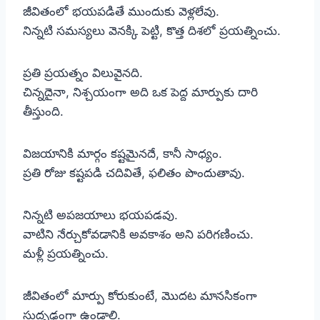
జీవితంలో భయపడితే ముందుకు వెళ్లలేవు.
నిన్నటి సమస్యలు వెనక్కి పెట్టి, కొత్త దిశలో ప్రయత్నించు.
ప్రతి ప్రయత్నం విలువైనది.
చిన్నదైనా, నిశ్చయంగా అది ఒక పెద్ద మార్పుకు దారి
తీస్తుంది.
విజయానికి మార్గం కష్టమైనదే, కానీ సాధ్యం.
ప్రతి రోజు కష్టపడి చదివితే, ఫలితం పొందుతావు.
నిన్నటి అపజయాలు భయపడవు.
వాటిని నేర్చుకోవడానికి అవకాశం అని పరిగణించు.
మళ్లీ ప్రయత్నించు.
జీవితంలో మార్పు కోరుకుంటే, మొదట మానసికంగా
సుదృఢంగా ఉండాలి.