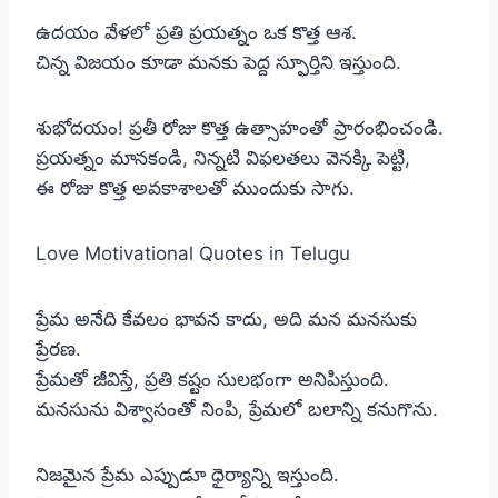
ఉదయం వేళలో ప్రతి ప్రయత్నం ఒక కొత్త ఆశ.
చిన్న విజయం కూడా మనకు పెద్ద స్ఫూర్తిని ఇస్తుంది.
శుభోదయం! ప్రతీ రోజు కొత్త ఉత్సాహంతో ప్రారంభించండి.
ప్రయత్నం మానకండి, నిన్నటి విఫలతలు వెనక్కి పెట్టి,
ఈ రోజు కొత్త అవకాశాలతో ముందుకు సాగు.
Love Motivational Quotes in Telugu
ప్రేమ అనేది కేవలం భావన కాదు, అది మన మనసుకు
ప్రేరణ.
ప్రేమతో జీవిస్తే, ప్రతి కష్టం సులభంగా అనిపిస్తుంది.
మనసును విశ్వాసంతో నింపి, ప్రేమలో బలాన్ని కనుగొను.
నిజమైన ప్రేమ ఎప్పుడూ ధైర్యాన్ని ఇస్తుంది.