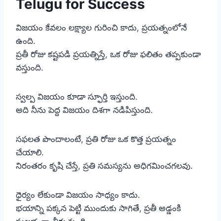
Telugu for Success
విజయం కేవలం లక్ష్యాల గురించి కాదు, ప్రయత్నంలోనే
ఉంది.
ప్రతీ రోజు కష్టపడి ప్రయత్నిస్తే, ఒక రోజు ఫలితం తప్పకుండా
వస్తుంది.
స్వల్ప విజయం కూడా స్ఫూర్తి ఇస్తుంది.
అది నీను పెద్ద విజయం దిశగా నడిపిస్తుంది.
సఫలత పొందాలంటే, ప్రతి రోజు ఒక కొత్త ప్రయత్నం
చేయాలి.
నిరంతరం కృషి చేస్తే, ప్రతి సమస్యను అధిగమించగలవు.
ధైర్యం లేకుండా విజయం సాధ్యం కాదు.
భయాన్ని పక్కన పెట్టి ముందుకు సాగితే, ప్రతీ అడ్డంకి