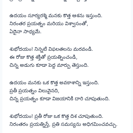
ఉదయం సూర్యరశ్మి మనకు కొత్త ఆశను ఇస్తుంది.
నిరంతర ప్రయత్నం మరియు విశ్వాసంతో,
ఏదైనా సాధ్యమే.
శుభోదయం! నిన్నటి విఫలతలను మరవండి.
ఈ రోజు కొత్త శక్తితో ప్రయత్నించండి,
చిన్న అడుగు కూడా పెద్ద మార్పు తెస్తుంది.
ఉదయం మనకు ఒక కొత్త అవకాశాన్ని ఇస్తుంది.
ప్రతీ ప్రయత్నం విలువైనది,
చిన్న ప్రయత్నం కూడా విజయానికి దారి చూపుతుంది.
శుభోదయం! ప్రతీ రోజు ఒక కొత్త దిశ చూపుతుంది.
నిరంతరం ప్రయత్నిస్తే, ప్రతి సమస్యను అధిగమించవచ్చు.