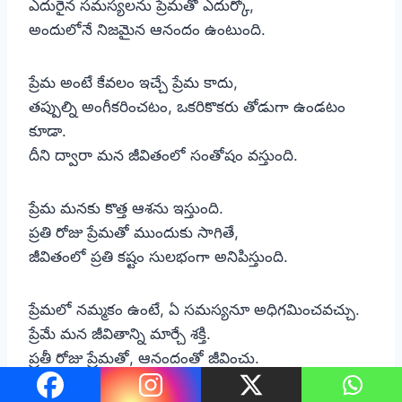
ఎదురైన సమస్యలను ప్రేమతో ఎదుర్కో,
అందులోనే నిజమైన ఆనందం ఉంటుంది.
ప్రేమ అంటే కేవలం ఇచ్చే ప్రేమ కాదు,
తప్పుల్ని అంగీకరించటం, ఒకరికొకరు తోడుగా ఉండటం
కూడా.
దీని ద్వారా మన జీవితంలో సంతోషం వస్తుంది.
ప్రేమ మనకు కొత్త ఆశను ఇస్తుంది.
ప్రతి రోజు ప్రేమతో ముందుకు సాగితే,
జీవితంలో ప్రతి కష్టం సులభంగా అనిపిస్తుంది.
ప్రేమలో నమ్మకం ఉంటే, ఏ సమస్యనూ అధిగమించవచ్చు.
ప్రేమే మన జీవితాన్ని మార్చే శక్తి.
ప్రతీ రోజు ప్రేమతో, ఆనందంతో జీవించు.