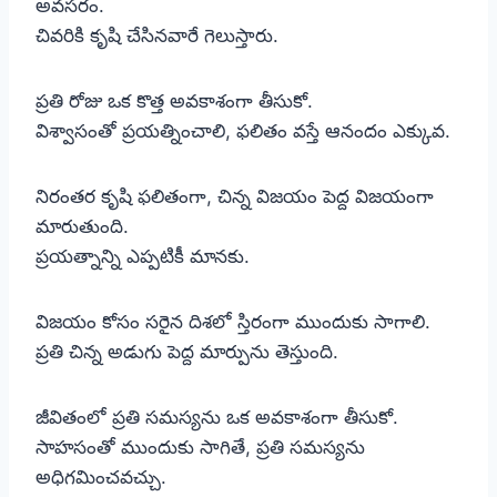
అవసరం.
చివరికి కృషి చేసినవారే గెలుస్తారు.
ప్రతి రోజు ఒక కొత్త అవకాశంగా తీసుకో.
విశ్వాసంతో ప్రయత్నించాలి, ఫలితం వస్తే ఆనందం ఎక్కువ.
నిరంతర కృషి ఫలితంగా, చిన్న విజయం పెద్ద విజయంగా
మారుతుంది.
ప్రయత్నాన్ని ఎప్పటికీ మానకు.
విజయం కోసం సరైన దిశలో స్తిరంగా ముందుకు సాగాలి.
ప్రతి చిన్న అడుగు పెద్ద మార్పును తెస్తుంది.
జీవితంలో ప్రతి సమస్యను ఒక అవకాశంగా తీసుకో.
సాహసంతో ముందుకు సాగితే, ప్రతి సమస్యను
అధిగమించవచ్చు.