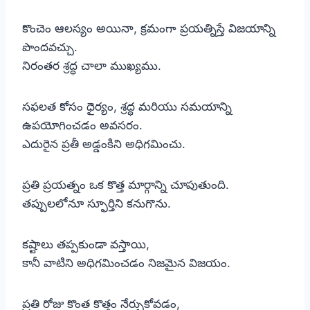
కొంచెం ఆలస్యం అయినా, క్రమంగా ప్రయత్నిస్తే విజయాన్ని
పొందవచ్చు.
నిరంతర శ్రద్ధ చాలా ముఖ్యము.
సఫలత కోసం ధైర్యం, శ్రద్ధ మరియు సమయాన్ని
ఉపయోగించడం అవసరం.
ఎదురైన ప్రతీ అడ్డంకిని అధిగమించు.
ప్రతి ప్రయత్నం ఒక కొత్త మార్గాన్ని చూపుతుంది.
తప్పులలోనూ స్ఫూర్తిని కనుగొను.
కష్టాలు తప్పకుండా వస్తాయి,
కానీ వాటిని అధిగమించడం నిజమైన విజయం.
ప్రతి రోజు కొంత కొత్తం నేర్చుకోవడం,