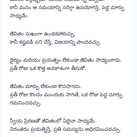
కానీ మనం ఆ సమయాన్ని సరిగ్గా ఉపయోగిస్తే, పెద్ద మార్పు
సాధ్యమే.
జీవితం సుఖంగా ఉండకపోవచ్చు,
కానీ కష్టపడి పని చేస్తే, విజయాన్ని పొందవచ్చు.
ధైర్యం మరియు ప్రయత్నం లేకుండా జీవితం సాధ్యంకాదు.
ప్రతీ రోజు ఒక కొత్త అవకాశంగా తీసుకో.
జీవితం మార్పు లేకుండా కొనసాగదు.
ప్రతీ రోజు కొంచెం ముందుకు సాగితే, ఒక రోజు పెద్ద మార్పు
గమనించవచ్చు.
స్వీయ ప్రేరణతో జీవితంలో ఏదైనా సాధ్యమే.
నిరంతరం ప్రయత్నిస్తే, ప్రతి సమస్యను అధిగమించవచ్చు.