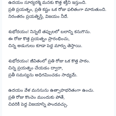
ఉదయం సూర్యరశ్మి మనకు కొత్త శక్తిని ఇస్తుంది.
ప్రతి ప్రయత్నం, ప్రతి కష్టం ఒక రోజు ఫలితంగా మారుతుంది.
నిరంతరం ప్రయత్నిస్తే, విజయం నీదే.
శుభోదయం! నిన్నటి తప్పులలో బలాన్ని కనుగొను.
ఈ రోజు కొత్త ప్రయత్నం ప్రారంభించు,
చిన్న అడుగులు కూడా పెద్ద మార్పు తెస్తాయి.
శుభోదయం! జీవితంలో ప్రతి రోజు ఒక కొత్త పాఠం.
చిన్న ప్రయత్నం చేయడం ద్వారా,
ప్రతీ సమస్యను అధిగమించడం సాధ్యమే.
ఉదయం వేళ మనసును ఉత్సాహభరితంగా ఉంచు.
ప్రతి రోజు కొంచెం ముందుకు పోతే,
చివరికి పెద్ద విజయాన్ని పొందవచ్చు.