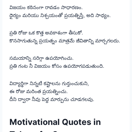
విజయం కఠినంగా రావడం సాధారణం.
ధైర్యం మరియు నిశ్చయంతో ప్రయత్నిస్తే, అది సాధ్యం.
ప్రతి రోజు ఒక కొత్త అవకాశంగా తీసుకో.
కొనసాగుతున్న ప్రయత్నం మాత్రమే జీవితాన్ని మార్చగలదు.
సమయాన్ని సరిగ్గా ఉపయోగించు.
ప్రతి గంట నీ విజయం కోసం ఉపయోగపడుతుంది.
విద్యార్థిగా నిన్నటి కష్టాలను గుర్తుంచుకుని,
ఈ రోజు మరింత ప్రయత్నించు.
దీని ద్వారా నీవు పెద్ద మార్పును చూడగలవు.
Motivational Quotes in