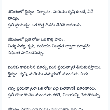
జీవితంలో ధైర్యం, విశ్వాసం, మరియు కృషి ఉంటే, ఏదీ
సాధ్యం.
ప్రతి ప్రయత్నం ఒక కొత్త దిశను తెరిచే అవకాశం.
జీవితంలో ప్రతి రోజు ఒక కొత్త పాఠం.
నిత్య విద్య, కృషి, మరియు నిబద్ధత ద్వారా మాత్రమే
సఫలత సాధించవచ్చు.
మనకు కావలసిన మార్పు మన ప్రయత్నాలే తీసుకువస్తాయి.
ధైర్యం, కృషి, మరియు నమ్మకంతో ముందుకు సాగు.
చిన్న ప్రయత్నాలూ ఒక రోజు పెద్ద ఫలితానికి మారతాయి.
ప్రతీ రోజు కొంచెం ముందుకు పోతే, విజయాన్ని చేరుకోవచ్చు.
జీవితం ఎల్లప్పుడూ మనకు సమయాన్ని ఇవ్వదు.