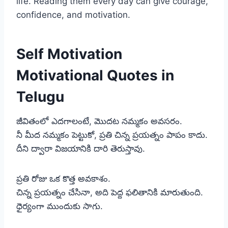
life. Reading them every day can give courage,
confidence, and motivation.
Self Motivation
Motivational Quotes in
Telugu
జీవితంలో ఎదగాలంటే, మొదట నమ్మకం అవసరం.
నీ మీద నమ్మకం పెట్టుకో, ప్రతి చిన్న ప్రయత్నం పాపం కాదు.
దీని ద్వారా విజయానికి దారి తెరుస్తావు.
ప్రతి రోజు ఒక కొత్త అవకాశం.
చిన్న ప్రయత్నం చేసినా, అది పెద్ద ఫలితానికి మారుతుంది.
ధైర్యంగా ముందుకు సాగు.