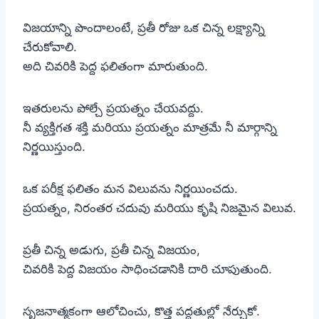
విజయాన్ని పొందాలంటే, ప్రతీ రోజు ఒక చిన్న లక్ష్యాన్ని
చేరుకోవాలి.
అది చివరికి పెద్ద ఫలితంగా మారుతుంది.
ఇతరులను పోల్చే ప్రయత్నం చేయవద్దు.
నీ వ్యక్తిగత శక్తి మరియు ప్రయత్నం మాత్రమే నీ మార్గాన్ని
నిర్ణయిస్తుంది.
ఒక పరీక్ష ఫలితం మన విలువను నిర్ణయించదు.
ప్రయత్నం, నిరంతర చదువు మరియు కృషి నిజమైన విలువ.
ప్రతీ చిన్న అడుగు, ప్రతీ చిన్న విజయం,
చివరికి పెద్ద విజయం సాధించడానికి దారి చూపుతుంది.
సృజనాత్మకంగా ఆలోచించు, కొత్త పద్ధతుల్లో నేర్చుకో.