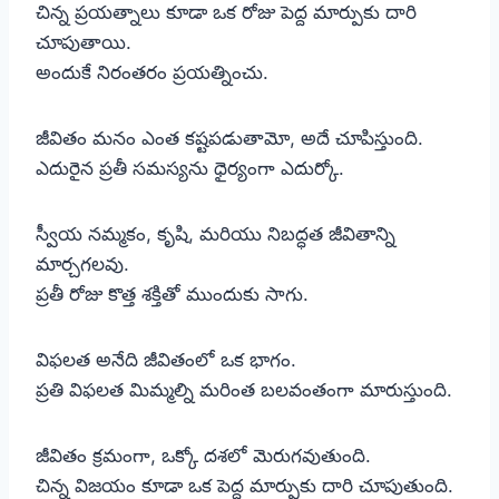
చిన్న ప్రయత్నాలు కూడా ఒక రోజు పెద్ద మార్పుకు దారి
చూపుతాయి.
అందుకే నిరంతరం ప్రయత్నించు.
జీవితం మనం ఎంత కష్టపడుతామో, అదే చూపిస్తుంది.
ఎదురైన ప్రతీ సమస్యను ధైర్యంగా ఎదుర్కో.
స్వీయ నమ్మకం, కృషి, మరియు నిబద్ధత జీవితాన్ని
మార్చగలవు.
ప్రతీ రోజు కొత్త శక్తితో ముందుకు సాగు.
విఫలత అనేది జీవితంలో ఒక భాగం.
ప్రతి విఫలత మిమ్మల్ని మరింత బలవంతంగా మారుస్తుంది.
జీవితం క్రమంగా, ఒక్కో దశలో మెరుగవుతుంది.
చిన్న విజయం కూడా ఒక పెద్ద మార్పుకు దారి చూపుతుంది.