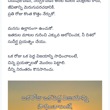
చదువుకోవడం, నేర్చుకోవడం అంటే కేవలం పరీక్షలకు కాదు,
జీవితాన్ని మెరుగుపరచడానికి.
ప్రతి రోజు కొంత కొత్తం నేర్చుకో.
మనసు ఉల్లాసంగా ఉంచుకో.
ఇతరుల మాటల గురించి ఎక్కువ ఆలోచించక, నీ దిశలో
సుదీర్ఘ ప్రయత్నం చేయు.
ఒక రోజు ఒక పెద్ద విజయాన్ని సాధించాలంటే,
చిన్న ప్రయత్నాలతో మొదలు పెట్టాలి.
దీన్ని నిరంతరం కొనసాగించు.