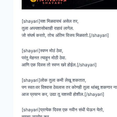
[shayari]यश मिळवायचं असेल तर,
तुला अपयशासोबतही राहावं लागेल.
जो संघर्ष करतो, तोच अंतिम विजय मिळवतो.[/shayari]
[shayari]स्वप्न मोठं ठेवा,
परंतु मेहनत त्याहून मोठी ठेवा.
आणि एक दिवस तो स्वप्न खरे होईल.[/shayari]
[shayari]लोक तुला कमी लेखू शकतात,
पण स्वतःवर विश्वास ठेवलास तर कोणही तुला थांबवू शकणार ना
आज प्रयत्न कर, उद्या तू यशस्वी होशील.[/shayari]
[shayari]प्रत्येक दिवस एक नवीन संधी घेऊन येतो,
त्याचा उपयोग कर.