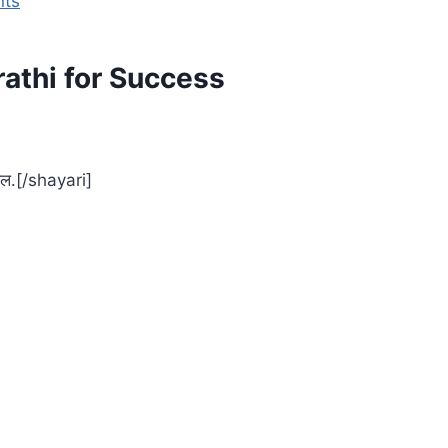
nts
rathi for Success
ळेल.[/shayari]