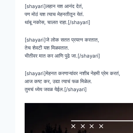
[shayari]लहान यश आनंद देतं,
पण मोठं यश त्याच मेहनतीतून येतं.
थांबू नकोस, चालत राहा.[/shayari]
[shayari]जे लोक सतत प्रयत्न करतात,
तेच शेवटी यश मिळवतात.
भीतीवर मात कर आणि पुढे जा.[/shayari]
[shayari]मेहनत करणाऱ्यांवर नशीब नेहमी प्रेम करतं,
आज कष्ट कर, उद्या त्याचं फळ मिळेल.
तुमचं ध्येय जवळ येईल.[/shayari]